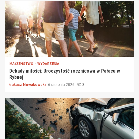
MAŁŻEŃSTWO
WYDARZENIA
Dekady miłości: Uroczystość rocznicowa w Pałacu w
Rybnej
Łukasz Nowakowski
6 sierpnia 2026
3