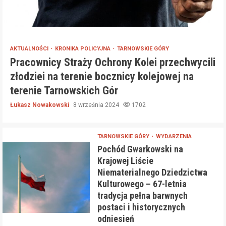
AKTUALNOŚCI
KRONIKA POLICYJNA
TARNOWSKIE GÓRY
Pracownicy Straży Ochrony Kolei przechwycili
złodziei na terenie bocznicy kolejowej na
terenie Tarnowskich Gór
Łukasz Nowakowski
8 września 2024
1702
TARNOWSKIE GÓRY
WYDARZENIA
Pochód Gwarkowski na
Krajowej Liście
Niematerialnego Dziedzictwa
Kulturowego – 67-letnia
tradycja pełna barwnych
postaci i historycznych
odniesień