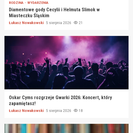
RODZINA
WYDARZENIA
Diamentowe gody Cecylii i Helmuta Slimok w
Miasteczku Śląskim
Łukasz Nowakowski
5 sierpnia 2026
21
Oskar Cyms rozgrzeje Gwarki 2026: Koncert, który
zapamiętasz!
Łukasz Nowakowski
5 sierpnia 2026
18