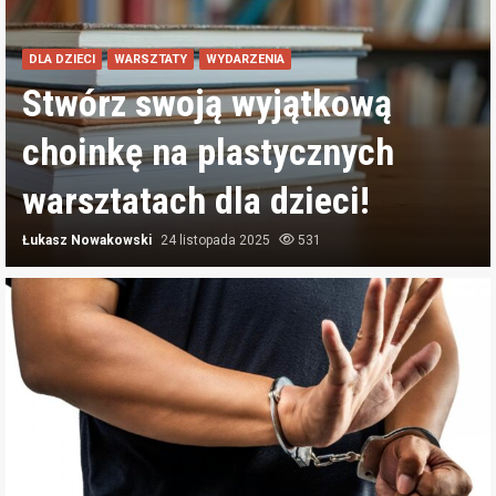
AKTUALNOŚCI
DLA DZIECI
Plan rządu na eliminację prac
domowych w szkołach
podstawowych spotyka się z
krytyką
Łukasz Nowakowski
22 stycznia 2024
2249