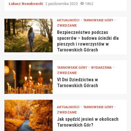
Łukasz Nowakowski
2 października 2023
1862
AKTUALNOŚCI
TARNOWSKIE GÓRY
ZWIEDZANIE
Bezpieczeństwo podczas
spacerów – budowa ścieżki dla
pieszych i rowerzystów w
Tarnowskich Górach
TARNOWSKIE GÓRY
WYDARZENIA
ZWIEDZANIE
VI Dni Dziedzictwa w
Tarnowskich Górach
AKTUALNOŚCI
TARNOWSKIE GÓRY
ZWIEDZANIE
Jak spędzić jesień w okolicach
Tarnowskich Gór?