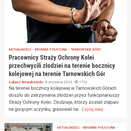
AKTUALNOŚCI
KRONIKA POLICYJNA
TARNOWSKIE GÓRY
Pracownicy Straży Ochrony Kolei
przechwycili złodziei na terenie bocznicy
kolejowej na terenie Tarnowskich Gór
Łukasz Nowakowski
8 września 2024
1702
Na terenie bocznicy kolejowej w Tarnowskich Górach
doszło do zatrzymania złodziei przez funkcjonariuszy
Straży Ochrony Kolei. Złodzieje, którzy zostali złapani
na gorącym uczynku, grasowali na...
Czytaj dalej
AKTUALNOŚCI
KRONIKA POLICYJNA