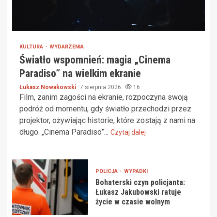
KULTURA
WYDARZENIA
Światło wspomnień: magia „Cinema
Paradiso” na wielkim ekranie
Łukasz Nowakowski
7 sierpnia 2026
16
Film, zanim zagości na ekranie, rozpoczyna swoją
podróż od momentu, gdy światło przechodzi przez
projektor, ożywiając historie, które zostają z nami na
długo. „Cinema Paradiso”...
Czytaj dalej
POLICJA
WYPADKI
Bohaterski czyn policjanta:
Łukasz Jakubowski ratuje
życie w czasie wolnym