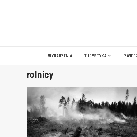
Przejdź
do
treści
WYDARZENIA
TURYSTYKA
ZWIED
rolnicy