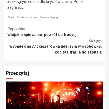
atrakcyjnym celem dla turystów z całej Polski i
zagranicy.
Źródło: facebook.com/um.tarnowskiegory
Kontynuuj
Poprzedni:
Wiejskie śpiewanie: powrót do tradycji!
czytanie
Kolejny:
Wypadek na A1: ciężarówka uderzyła w osobówkę,
kobieta trafiła do szpitala
Przeczytaj