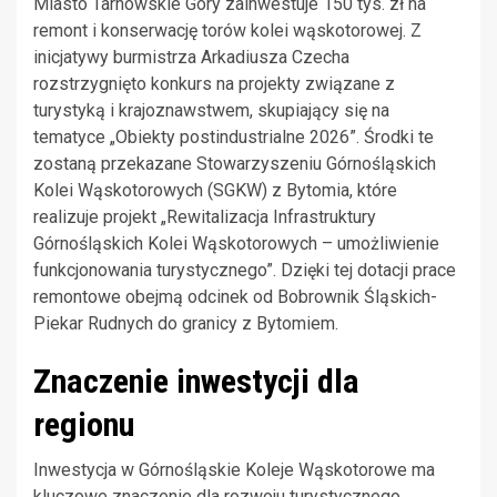
Miasto Tarnowskie Góry zainwestuje 150 tys. zł na
remont i konserwację torów kolei wąskotorowej. Z
inicjatywy burmistrza Arkadiusza Czecha
rozstrzygnięto konkurs na projekty związane z
turystyką i krajoznawstwem, skupiający się na
tematyce „Obiekty postindustrialne 2026”. Środki te
zostaną przekazane Stowarzyszeniu Górnośląskich
Kolei Wąskotorowych (SGKW) z Bytomia, które
realizuje projekt „Rewitalizacja Infrastruktury
Górnośląskich Kolei Wąskotorowych – umożliwienie
funkcjonowania turystycznego”. Dzięki tej dotacji prace
remontowe obejmą odcinek od Bobrownik Śląskich-
Piekar Rudnych do granicy z Bytomiem.
Znaczenie inwestycji dla
regionu
Inwestycja w Górnośląskie Koleje Wąskotorowe ma
kluczowe znaczenie dla rozwoju turystycznego