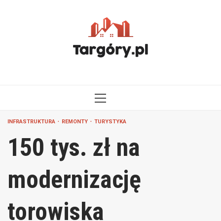
Przejdź
do
treści
MENU
GŁÓWNE
INFRASTRUKTURA
REMONTY
TURYSTYKA
150 tys. zł na
modernizację
torowiska