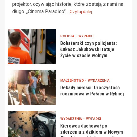
projektor, ożywiając historie, które zostają z nami na
długo. „Cinema Paradiso”...
Czytaj dalej
POLICJA
WYPADKI
Bohaterski czyn policjanta:
Łukasz Jakubowski ratuje
życie w czasie wolnym
MAŁŻEŃSTWO
WYDARZENIA
Dekady miłości: Uroczystość
rocznicowa w Pałacu w Rybnej
WYDARZENIA
WYPADKI
Kierowca dachował po
zderzeniu z dzikiem w Nowym