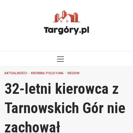
Przejdź
do
treści
MENU
GŁÓWNE
AKTUALNOŚCI
KRONIKA POLICYJNA
REGION
32-letni kierowca z
Tarnowskich Gór nie
zachował