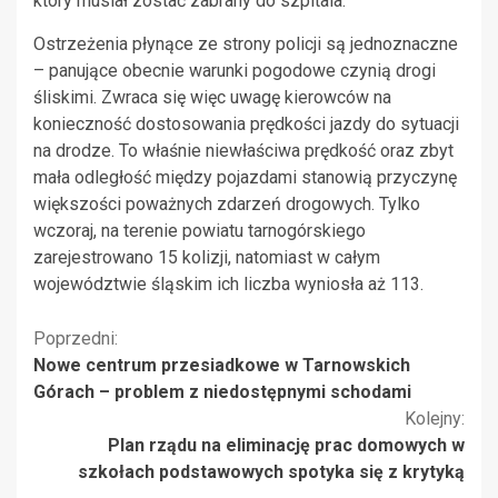
który musiał zostać zabrany do szpitala.
Ostrzeżenia płynące ze strony policji są jednoznaczne
– panujące obecnie warunki pogodowe czynią drogi
śliskimi. Zwraca się więc uwagę kierowców na
konieczność dostosowania prędkości jazdy do sytuacji
na drodze. To właśnie niewłaściwa prędkość oraz zbyt
mała odległość między pojazdami stanowią przyczynę
większości poważnych zdarzeń drogowych. Tylko
wczoraj, na terenie powiatu tarnogórskiego
zarejestrowano 15 kolizji, natomiast w całym
województwie śląskim ich liczba wyniosła aż 113.
Kontynuuj
Poprzedni:
Nowe centrum przesiadkowe w Tarnowskich
czytanie
Górach – problem z niedostępnymi schodami
Kolejny:
Plan rządu na eliminację prac domowych w
szkołach podstawowych spotyka się z krytyką