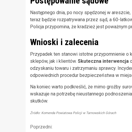
Postępowanie sądowe
Następnego dnia, po nocy spędzonej w areszcie, 
teraz będzie rozpatrywana przez sąd, a 60-latkow
Policja przypomina, że kradzież jest poważnym 
Wnioski i zalecenia
Przypadek ten stanowi istotne przypomnienie o 
sklepów, jak i klientów.
Skuteczna interwencja
o
odzyskaniu towaru i zatrzymaniu sprawcy. Incyde
odpowiednich procedur bezpieczeństwa w miejsc
Na koniec warto podkreślić, że mimo groźby surow
wskazuje na potrzebę nieustannego podnoszenia 
skutków.
Źródło: Komenda Powiatowa Policji w Tarnowskich Górach
Kontynuuj
Poprzedni: