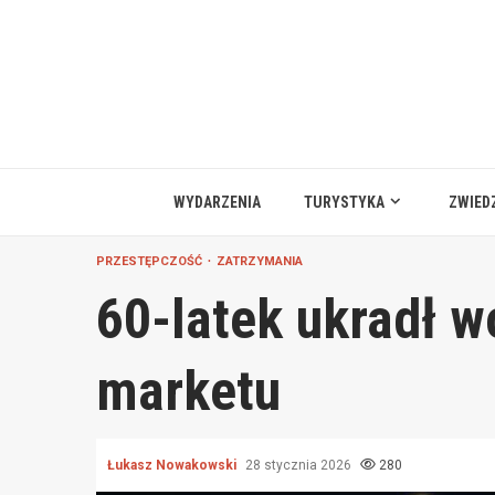
Przejdź
do
treści
WYDARZENIA
TURYSTYKA
ZWIED
PRZESTĘPCZOŚĆ
ZATRZYMANIA
60-latek ukradł w
marketu
Łukasz Nowakowski
28 stycznia 2026
280