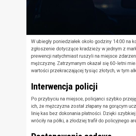
W ubiegły poniedziałek około godziny 14:00 na k
zgłoszenie dotyczące kradzieży w jednym z mark
prewencji natychmiast ruszyli na miejsce zdarze
mężczyznę. Zatrzymanym okazał się 60-letni mies
wartości przekraczającej tysiąc złotych, w tym al
Interwencja policji
Po przybyciu na miejsce, policjanci szybko przeję
ich, że mężczyzna został złapany na gorącym ucz
linię kas bez dokonania płatności. Dzięki szybki
wróciły na półki, a złodziej trafił do policyjnego ar