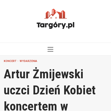
Przejdź
do
treści
MENU
GŁÓWNE
KONCERT
WYDARZENIA
Artur Żmijewski
uczci Dzień Kobiet
koncertem w