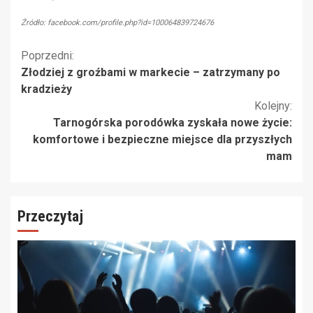
Źródło: facebook.com/profile.php?id=100064839724676
Kontynuuj
Poprzedni:
Złodziej z groźbami w markecie – zatrzymany po
czytanie
kradzieży
Kolejny:
Tarnogórska porodówka zyskała nowe życie:
komfortowe i bezpieczne miejsce dla przyszłych
mam
Przeczytaj