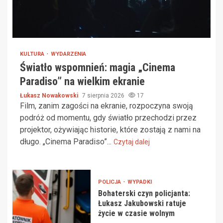
KULTURA
WYDARZENIA
Światło wspomnień: magia „Cinema
Paradiso” na wielkim ekranie
Łukasz Nowakowski
7 sierpnia 2026
17
Film, zanim zagości na ekranie, rozpoczyna swoją
podróż od momentu, gdy światło przechodzi przez
projektor, ożywiając historie, które zostają z nami na
długo. „Cinema Paradiso”...
Czytaj dalej
POLICJA
WYPADKI
Bohaterski czyn policjanta:
Łukasz Jakubowski ratuje
życie w czasie wolnym