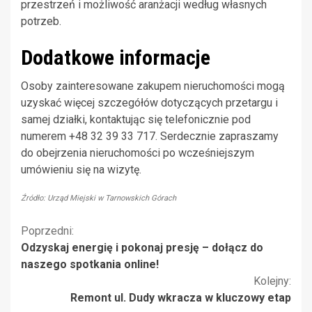
przestrzeń i możliwość aranżacji według własnych
potrzeb.
Dodatkowe informacje
Osoby zainteresowane zakupem nieruchomości mogą
uzyskać więcej szczegółów dotyczących przetargu i
samej działki, kontaktując się telefonicznie pod
numerem +48 32 39 33 717. Serdecznie zapraszamy
do obejrzenia nieruchomości po wcześniejszym
umówieniu się na wizytę.
Źródło: Urząd Miejski w Tarnowskich Górach
Kontynuuj
Poprzedni:
Odzyskaj energię i pokonaj presję – dołącz do
czytanie
naszego spotkania online!
Kolejny:
Remont ul. Dudy wkracza w kluczowy etap