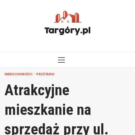
Przejdź
do
treści
MENU
GŁÓWNE
NIERUCHOMOŚCI
PRZETARGI
Atrakcyjne
mieszkanie na
sprzedaż przy ul.