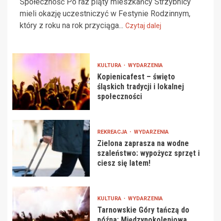
Społeczność Po raz piąty mieszkańcy Strzybnicy
mieli okazję uczestniczyć w Festynie Rodzinnym,
który z roku na rok przyciąga...
Czytaj dalej
KULTURA
WYDARZENIA
Kopienicafest – święto
śląskich tradycji i lokalnej
społeczności
REKREACJA
WYDARZENIA
Zielona zaprasza na wodne
szaleństwo: wypożycz sprzęt i
ciesz się latem!
KULTURA
WYDARZENIA
Tarnowskie Góry tańczą do
późna: Międzypokoleniowa