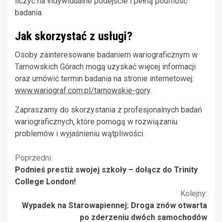
liczyć na indywidualne podejście i pełną poufność
badania.
Jak skorzystać z usługi?
Osoby zainteresowane badaniem wariograficznym w
Tarnowskich Górach mogą uzyskać więcej informacji
oraz umówić termin badania na stronie internetowej:
www.wariograf.com.pl/tarnowskie-gory
.
Zapraszamy do skorzystania z profesjonalnych badań
wariograficznych, które pomogą w rozwiązaniu
problemów i wyjaśnieniu wątpliwości.
Kontynuuj
Poprzedni:
Podnieś prestiż swojej szkoły – dołącz do Trinity
czytanie
College London!
Kolejny:
Wypadek na Starowapiennej: Droga znów otwarta
po zderzeniu dwóch samochodów