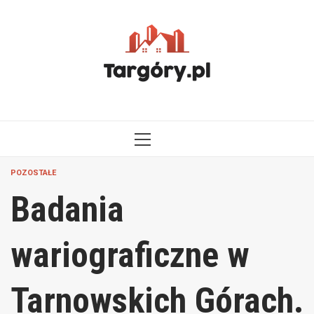
Przejdź
do
treści
MENU
GŁÓWNE
POZOSTAŁE
Badania
wariograficzne w
Tarnowskich Górach.