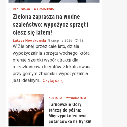
REKREACJA
WYDARZENIA
Zielona zaprasza na wodne
szaleństwo: wypożycz sprzęt i
ciesz się latem!
Łukasz Nowakowski
8 sierpnia 2026
13
W Zielonej, przez całe lato, działa
wypożyczalnia sprzętu wodnego, która
oferuje szeroki wybór atrakcji dla
mieszkańców i turystów. Zlokalizowana
przy górnym zbiorniku, wypożyczalnia
jest idealnym...
Czytaj dalej
KULTURA
WYDARZENIA
Tarnowskie Góry
tańczą do późna:
Międzypokoleniowa
potańcówka na Rynku!