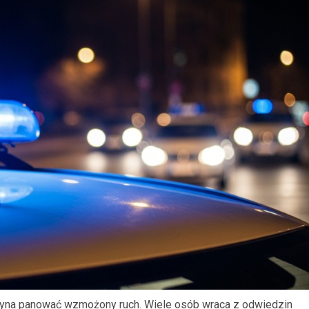
czyna panować wzmożony ruch. Wiele osób wraca z odwiedzin