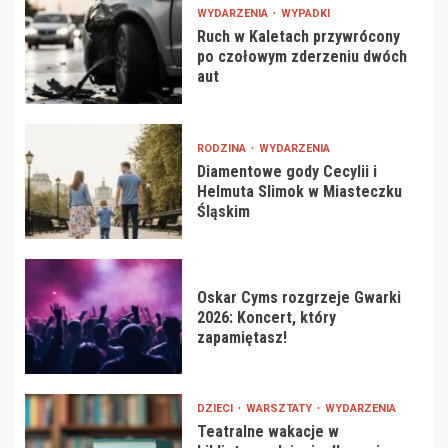
WYDARZENIA
WYPADKI
Ruch w Kaletach przywrócony
po czołowym zderzeniu dwóch
aut
RODZINA
WYDARZENIA
Diamentowe gody Cecylii i
Helmuta Slimok w Miasteczku
Śląskim
Oskar Cyms rozgrzeje Gwarki
2026: Koncert, który
zapamiętasz!
DZIECI
WARSZTATY
WYDARZENIA
Teatralne wakacje w