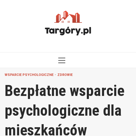
Przejdź
do
treści
MENU
GŁÓWNE
WSPARCIE PSYCHOLOGICZNE
ZDROWIE
Bezpłatne wsparcie
psychologiczne dla
mieszkańców