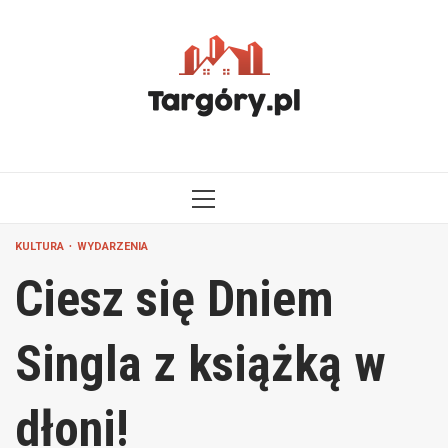
Przejdź
do
treści
MENU
GŁÓWNE
KULTURA
WYDARZENIA
Ciesz się Dniem
Singla z książką w
dłoni!