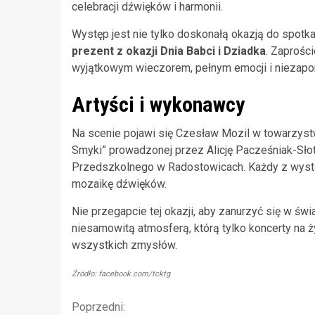
celebracji dźwięków i harmonii.
Występ jest nie tylko doskonałą okazją do spot
prezent z okazji Dnia Babci i Dziadka
. Zaprości
wyjątkowym wieczorem, pełnym emocji i niezapo
Artyści i wykonawcy
Na scenie pojawi się Czesław Mozil w towarzyst
Smyki” prowadzonej przez Alicję Pacześniak-Słot
Przedszkolnego w Radostowicach. Każdy z wystę
mozaikę dźwięków.
Nie przegapcie tej okazji, aby zanurzyć się w świ
niesamowitą atmosferą, którą tylko koncerty na
wszystkich zmysłów.
Źródło: facebook.com/tcktg
Kontynuuj
Poprzedni: