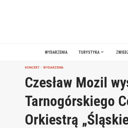
Przejdź
do
treści
WYDARZENIA
TURYSTYKA
ZWIED
KONCERT
WYDARZENIA
Czesław Mozil wys
Tarnogórskiego C
Orkiestrą „Śląski