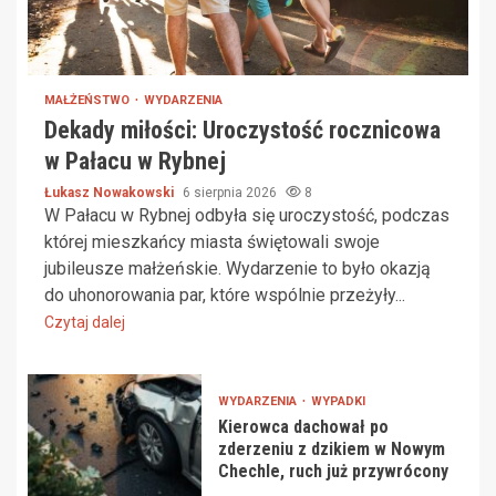
MAŁŻEŃSTWO
WYDARZENIA
Dekady miłości: Uroczystość rocznicowa
w Pałacu w Rybnej
Łukasz Nowakowski
6 sierpnia 2026
8
W Pałacu w Rybnej odbyła się uroczystość, podczas
której mieszkańcy miasta świętowali swoje
jubileusze małżeńskie. Wydarzenie to było okazją
do uhonorowania par, które wspólnie przeżyły...
Czytaj dalej
WYDARZENIA
WYPADKI
Kierowca dachował po
zderzeniu z dzikiem w Nowym
Chechle, ruch już przywrócony