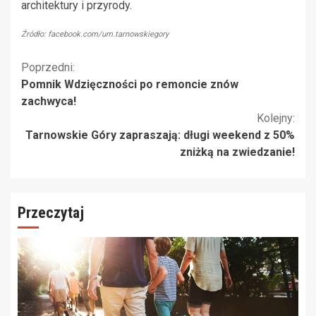
architektury i przyrody.
Źródło: facebook.com/um.tarnowskiegory
Kontynuuj
Poprzedni:
Pomnik Wdzięczności po remoncie znów
czytanie
zachwyca!
Kolejny:
Tarnowskie Góry zapraszają: długi weekend z 50%
zniżką na zwiedzanie!
Przeczytaj