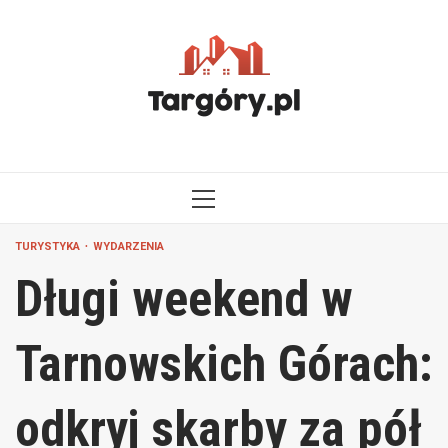
Przejdź
do
treści
MENU
GŁÓWNE
TURYSTYKA
WYDARZENIA
Długi weekend w
Tarnowskich Górach:
odkryj skarby za pół