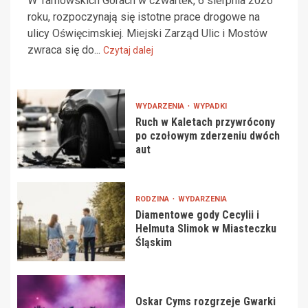
W Tarnowskich Górach w czwartek, 6 sierpnia 2026
roku, rozpoczynają się istotne prace drogowe na
ulicy Oświęcimskiej. Miejski Zarząd Ulic i Mostów
zwraca się do...
Czytaj dalej
WYDARZENIA
WYPADKI
Ruch w Kaletach przywrócony
po czołowym zderzeniu dwóch
aut
RODZINA
WYDARZENIA
Diamentowe gody Cecylii i
Helmuta Slimok w Miasteczku
Śląskim
Oskar Cyms rozgrzeje Gwarki