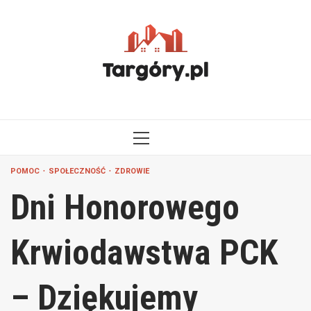
Przejdź
do
treści
MENU
GŁÓWNE
POMOC
SPOŁECZNOŚĆ
ZDROWIE
Dni Honorowego
Krwiodawstwa PCK
– Dziękujemy