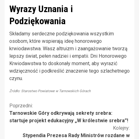
Wyrazy Uznania i
Podziękowania
Składamy serdeczne podziękowania wszystkim
osobom, które wspierają ideę honorowego
krwiodawstwa. Wasz altruizm i zaangażowanie tworzą
lepszy świat, pełen nadziei i empatii. Dni Honorowego
Krwiodawstwa to doskonały moment, aby wyrazić
wdzięczność i podkreślić znaczenie tego szlachetnego
czynu.
Źródło: Starostwo Powiatowe w Tarnowskich Górach
Kontynuuj
Poprzedni:
Tarnowskie Góry odkrywają sekrety srebra:
czytanie
startuje projekt edukacyjny „W królestwie srebra”!
Kolejny:
Stypendia Prezesa Rady Ministrów rozdane w