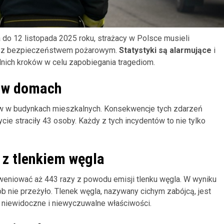
a do 12 listopada 2025 roku, strażacy w Polsce musieli
mi z bezpieczeństwem pożarowym.
Statystyki są alarmujące
i
nich kroków w celu zapobiegania tragediom.
 w domach
w w budynkach mieszkalnych. Konsekwencje tych zdarzeń
ycie straciły 43 osoby. Każdy z tych incydentów to nie tylko
 z tlenkiem węgla
weniować aż 443 razy z powodu emisji tlenku węgla. W wyniku
b nie przeżyło. Tlenek węgla, nazywany cichym zabójcą, jest
 niewidoczne i niewyczuwalne właściwości.