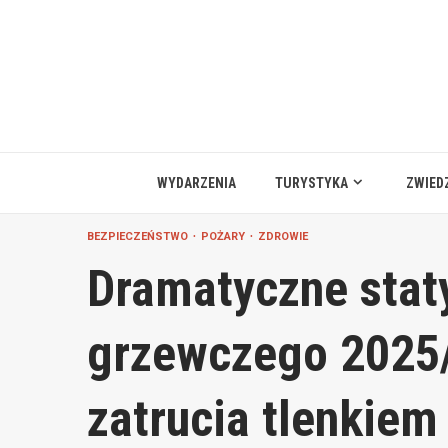
Przejdź
do
treści
WYDARZENIA
TURYSTYKA
ZWIED
BEZPIECZEŃSTWO
POŻARY
ZDROWIE
Dramatyczne stat
grzewczego 2025/
zatrucia tlenkiem