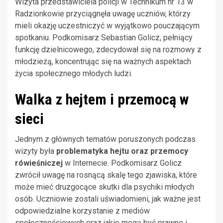
Wizyta przedstawiciela policji w Technikum nr 13 w
Radzionkowie przyciągnęła uwagę uczniów, którzy
mieli okazję uczestniczyć w wyjątkowo pouczającym
spotkaniu. Podkomisarz Sebastian Golicz, pełniący
funkcję dzielnicowego, zdecydował się na rozmowy z
młodzieżą, koncentrując się na ważnych aspektach
życia społecznego młodych ludzi.
Walka z hejtem i przemocą w
sieci
Jednym z głównych tematów poruszonych podczas
wizyty była
problematyka hejtu oraz przemocy
rówieśniczej
w Internecie. Podkomisarz Golicz
zwrócił uwagę na rosnącą skalę tego zjawiska, które
może mieć druzgocące skutki dla psychiki młodych
osób. Uczniowie zostali uświadomieni, jak ważne jest
odpowiedzialne korzystanie z mediów
społecznościowych oraz jakie mogą być prawne i