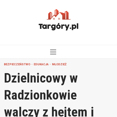
Przejdź
do
treści
MENU
GŁÓWNE
BEZPIECZEŃSTWO
EDUKACJA
MŁODZIEŻ
Dzielnicowy w
Radzionkowie
walczy z hejtem i