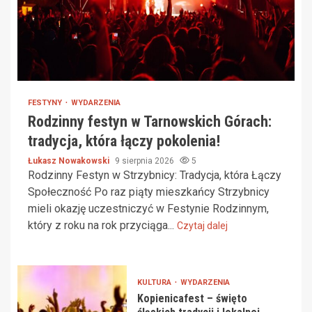
FESTYNY
WYDARZENIA
Rodzinny festyn w Tarnowskich Górach:
tradycja, która łączy pokolenia!
Łukasz Nowakowski
9 sierpnia 2026
5
Rodzinny Festyn w Strzybnicy: Tradycja, która Łączy
Społeczność Po raz piąty mieszkańcy Strzybnicy
mieli okazję uczestniczyć w Festynie Rodzinnym,
który z roku na rok przyciąga...
Czytaj dalej
KULTURA
WYDARZENIA
Kopienicafest – święto