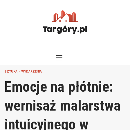
Przejdź
do
treści
MENU
GŁÓWNE
SZTUKA
WYDARZENIA
Emocje na płótnie:
wernisaż malarstwa
intuicyjnego w