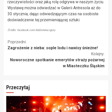
rzeczywistości oraz jaką rolę odgrywa w naszym życiu.
Wystawę można odwiedzać w Galerii Antresola aż do
30 stycznia, dając odwiedzającym czas na osobiste
doświadczenie tej przemieniającej sztuki.
Źródło: facebook.com/biblioteka.tgory
Kontynuuj
Poprzedni:
Zagrożenie z nieba: sople lodu i nawisy śnieżne!
czytanie
Kolejny:
Noworoczne spotkanie emerytów straży pożarnej
w Miasteczku Śląskim
Przeczytaj