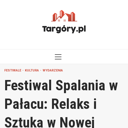
Przejdź
do
treści
MENU
GŁÓWNE
FESTIWALE
KULTURA
WYDARZENIA
Festiwal Spalania w
Pałacu: Relaks i
Sztuka w Nowej