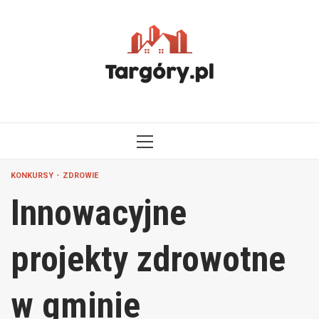
Przejdź
do
treści
MENU
GŁÓWNE
KONKURSY
ZDROWIE
Innowacyjne
projekty zdrowotne
w gminie