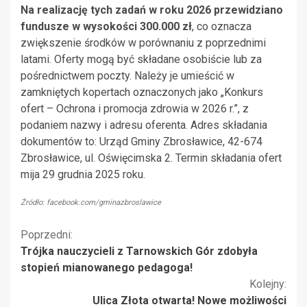
Na realizację tych zadań w roku 2026 przewidziano
fundusze w wysokości 300.000 zł
, co oznacza
zwiększenie środków w porównaniu z poprzednimi
latami. Oferty mogą być składane osobiście lub za
pośrednictwem poczty. Należy je umieścić w
zamkniętych kopertach oznaczonych jako „Konkurs
ofert – Ochrona i promocja zdrowia w 2026 r.”, z
podaniem nazwy i adresu oferenta. Adres składania
dokumentów to: Urząd Gminy Zbrosławice, 42-674
Zbrosławice, ul. Oświęcimska 2. Termin składania ofert
mija 29 grudnia 2025 roku.
Źródło: facebook.com/gminazbroslawice
Kontynuuj
Poprzedni:
Trójka nauczycieli z Tarnowskich Gór zdobyła
czytanie
stopień mianowanego pedagoga!
Kolejny:
Ulica Złota otwarta! Nowe możliwości