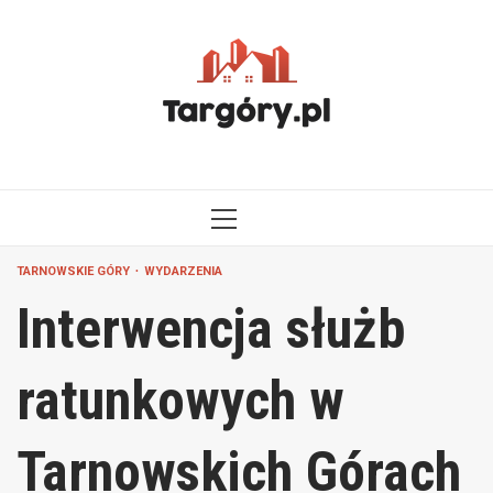
Przejdź
do
treści
MENU
GŁÓWNE
TARNOWSKIE GÓRY
WYDARZENIA
Interwencja służb
ratunkowych w
Tarnowskich Górach