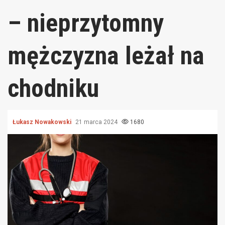
– nieprzytomny
mężczyzna leżał na
chodniku
Łukasz Nowakowski
21 marca 2024
1680