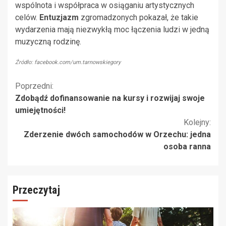
wspólnota i współpraca w osiąganiu artystycznych
celów.
Entuzjazm
zgromadzonych pokazał, że takie
wydarzenia mają niezwykłą moc łączenia ludzi w jedną
muzyczną rodzinę.
Źródło: facebook.com/um.tarnowskiegory
Kontynuuj
Poprzedni:
Zdobądź dofinansowanie na kursy i rozwijaj swoje
czytanie
umiejętności!
Kolejny:
Zderzenie dwóch samochodów w Orzechu: jedna
osoba ranna
Przeczytaj