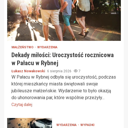
MAŁŻEŃSTWO
WYDARZENIA
Dekady miłości: Uroczystość rocznicowa
w Pałacu w Rybnej
Łukasz Nowakowski
6 sierpnia 2026
7
W Pałacu w Rybnej odbyła się uroczystość, podczas
której mieszkańcy miasta świętowali swoje
jubileusze małżeńskie. Wydarzenie to było okazją
do uhonorowania par, które wspólnie przeżyły...
Czytaj dalej
WYDARZENIA
WYPADKI