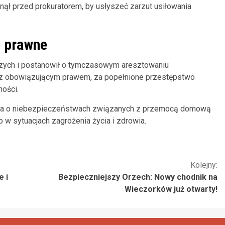
anął przed prokuratorem, by usłyszeć zarzut usiłowania
e prawne
czych i postanowił o tymczasowym aresztowaniu
e z obowiązującym prawem, za popełnione przestępstwo
ności.
na o niebezpieczeństwach związanych z przemocą domową
b w sytuacjach zagrożenia życia i zdrowia.
Kolejny:
e i
Bezpieczniejszy Orzech: Nowy chodnik na
Wieczorków już otwarty!