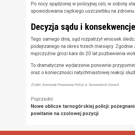
Po nocy spędzonej w policyjnej celi, w sobotę st
spowodowania ciężkiego uszczerbku na zdrowiu.
Decyzja sądu i konsekwencj
Tego samego dnia, sąd rozpatrzył wniosek śled
podejrzanego na okres trzech miesięcy. Zgodni
mężczyźnie grozi kara do 20 lat pozbawienia wol
To dramatyczne wydarzenie ponownie przypomi
oraz o konieczności natychmiastowej reakcji służ
Źródło: Komenda Powiatowa Policji w Tarnowskich Górach
Kontynuuj
Poprzedni:
Nowe oblicze tarnogórskiej policji: pożegnani
czytanie
powitanie na czołowej pozycji