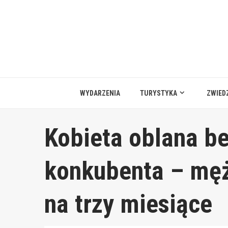
Przejdź
do
treści
WYDARZENIA
TURYSTYKA
ZWIED
Kobieta oblana b
konkubenta – mę
na trzy miesiące