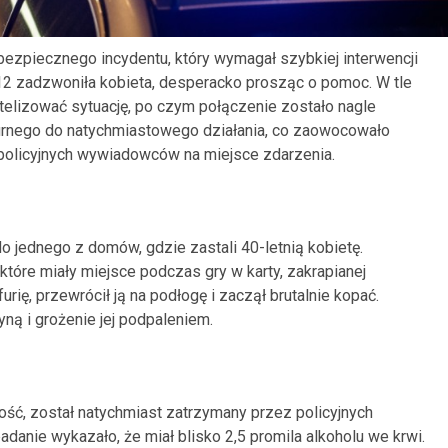
ezpiecznego incydentu, który wymagał szybkiej interwencji
12 zadzwoniła kobieta, desperacko prosząc o pomoc. W tle
telizować sytuację, po czym połączenie zostało nagle
urnego do natychmiastowego działania, co zaowocowało
z policyjnych wywiadowców na miejsce zdarzenia.
do jednego z domów, gdzie zastali 40-letnią kobietę.
tóre miały miejsce podczas gry w karty, zakrapianej
urię, przewrócił ją na podłogę i zaczął brutalnie kopać.
yną i grożenie jej podpaleniem.
ość, został natychmiast zatrzymany przez policyjnych
nie wykazało, że miał blisko 2,5 promila alkoholu we krwi.