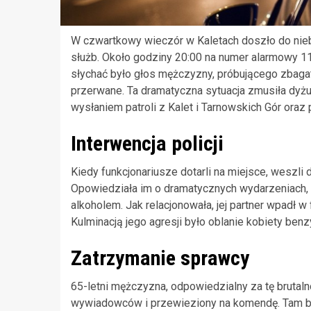
W czwartkowy wieczór w Kaletach doszło do nieb
służb. Około godziny 20:00 na numer alarmowy 1
słychać było głos mężczyzny, próbującego zbaga
przerwane. Ta dramatyczna sytuacja zmusiła dyż
wysłaniem patroli z Kalet i Tarnowskich Gór ora
Interwencja policji
Kiedy funkcjonariusze dotarli na miejsce, weszli 
Opowiedziała im o dramatycznych wydarzeniach, k
alkoholem. Jak relacjonowała, jej partner wpadł w f
Kulminacją jego agresji było oblanie kobiety benz
Zatrzymanie sprawcy
65-letni mężczyzna, odpowiedzialny za tę brutaln
wywiadowców i przewieziony na komendę. Tam bada