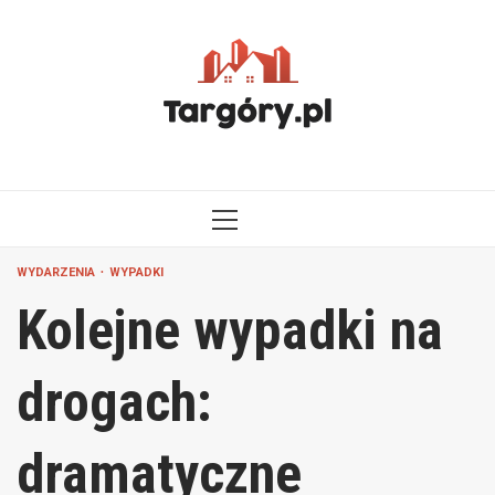
Przejdź
do
treści
MENU
GŁÓWNE
WYDARZENIA
WYPADKI
Kolejne wypadki na
drogach:
dramatyczne