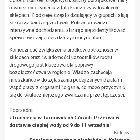
Oprócz zdarzeń drogowych, służby porządkowe miały
również do czynienia z falą kradzieży w lokalnych
sklepach. Złodzieje, często działający w grupach, stają
się coraz bardziej zuchwali. Policja prowadzi
intensywne dochodzenia, starając się zidentyfikować
sprawców i zapobiec dalszym incydentom.
Konieczność zwiększenia środków ostrożności w
sklepach oraz świadomości uczestników ruchu
drogowego jest kluczowa dla poprawy
bezpieczeństwa w regionie. Władze zachęcają
mieszkańców do zgłaszania podejrzanych działań i
współpracy z organami ścigania, co może przyczynić
się do skuteczniejszego zwalczania przestępczości.
Kontynuuj
Poprzedni:
Utrudnienia w Tarnowskich Górach: Przerwa w
czytanie
dostawie ciepłej wody od 9 do 11 września!
Kolejny: