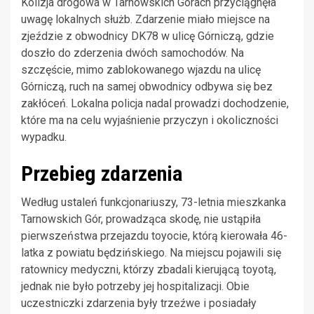
Kolizja drogowa w Tarnowskich Górach przyciągnęła
uwagę lokalnych służb. Zdarzenie miało miejsce na
zjeździe z obwodnicy DK78 w ulicę Górniczą, gdzie
doszło do zderzenia dwóch samochodów. Na
szczęście, mimo zablokowanego wjazdu na ulicę
Górniczą, ruch na samej obwodnicy odbywa się bez
zakłóceń. Lokalna policja nadal prowadzi dochodzenie,
które ma na celu wyjaśnienie przyczyn i okoliczności
wypadku.
Przebieg zdarzenia
Według ustaleń funkcjonariuszy, 73-letnia mieszkanka
Tarnowskich Gór, prowadząca skodę, nie ustąpiła
pierwszeństwa przejazdu toyocie, którą kierowała 46-
latka z powiatu będzińskiego. Na miejscu pojawili się
ratownicy medyczni, którzy zbadali kierującą toyotą,
jednak nie było potrzeby jej hospitalizacji. Obie
uczestniczki zdarzenia były trzeźwe i posiadały