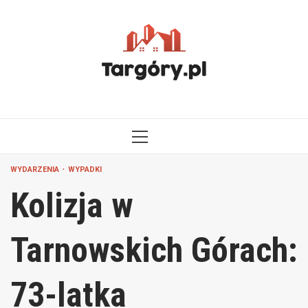
Przejdź
do
treści
MENU
GŁÓWNE
WYDARZENIA
WYPADKI
Kolizja w
Tarnowskich Górach:
73-latka