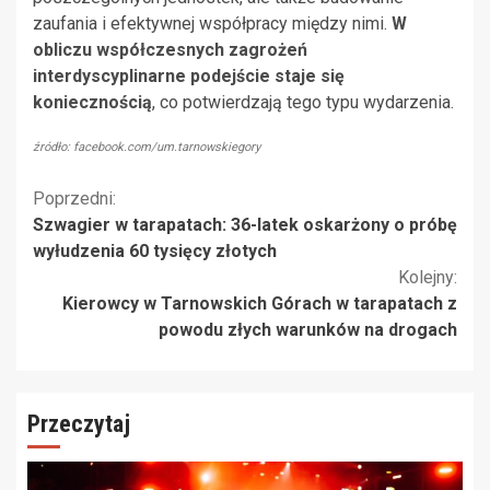
zaufania i efektywnej współpracy między nimi.
W
obliczu współczesnych zagrożeń
interdyscyplinarne podejście staje się
koniecznością
, co potwierdzają tego typu wydarzenia.
źródło: facebook.com/um.tarnowskiegory
Kontynuuj
Poprzedni:
Szwagier w tarapatach: 36-latek oskarżony o próbę
czytanie
wyłudzenia 60 tysięcy złotych
Kolejny:
Kierowcy w Tarnowskich Górach w tarapatach z
powodu złych warunków na drogach
Przeczytaj