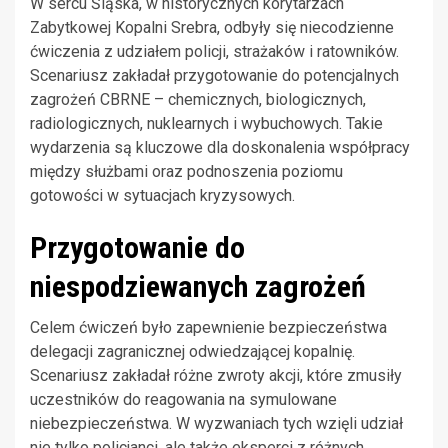
W sercu Śląska, w historycznych korytarzach
Zabytkowej Kopalni Srebra, odbyły się niecodzienne
ćwiczenia z udziałem policji, strażaków i ratowników.
Scenariusz zakładał przygotowanie do potencjalnych
zagrożeń CBRNE – chemicznych, biologicznych,
radiologicznych, nuklearnych i wybuchowych. Takie
wydarzenia są kluczowe dla doskonalenia współpracy
między służbami oraz podnoszenia poziomu
gotowości w sytuacjach kryzysowych.
Przygotowanie do
niespodziewanych zagrożeń
Celem ćwiczeń było zapewnienie bezpieczeństwa
delegacji zagranicznej odwiedzającej kopalnię.
Scenariusz zakładał różne zwroty akcji, które zmusiły
uczestników do reagowania na symulowane
niebezpieczeństwa. W wyzwaniach tych wzięli udział
nie tylko policjanci, ale także eksperci z różnych