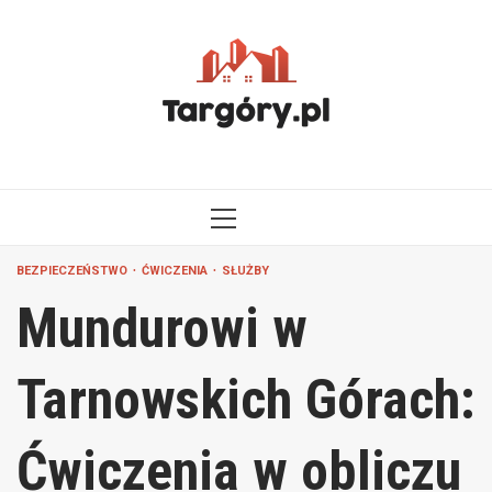
Przejdź
do
treści
MENU
GŁÓWNE
BEZPIECZEŃSTWO
ĆWICZENIA
SŁUŻBY
Mundurowi w
Tarnowskich Górach:
Ćwiczenia w obliczu