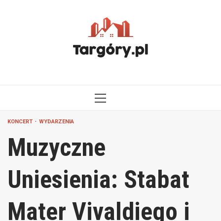
Przejdź
do
treści
MENU
GŁÓWNE
KONCERT
WYDARZENIA
Muzyczne
Uniesienia: Stabat
Mater Vivaldiego i