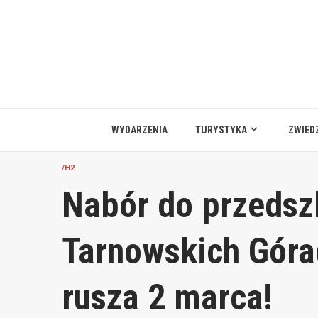
Przejdź
do
treści
WYDARZENIA
TURYSTYKA
ZWIED
/H2
Nabór do przedszk
Tarnowskich Góra
rusza 2 marca!