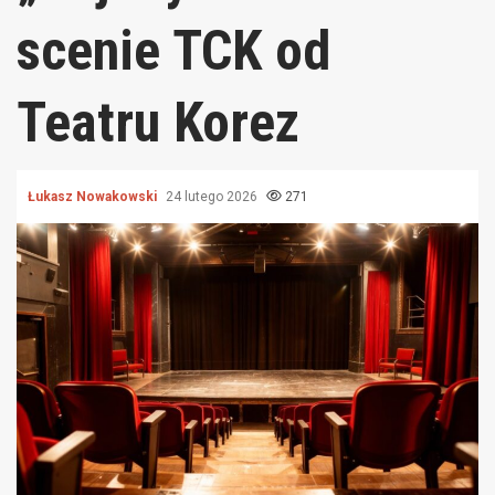
scenie TCK od
Teatru Korez
Łukasz Nowakowski
24 lutego 2026
271