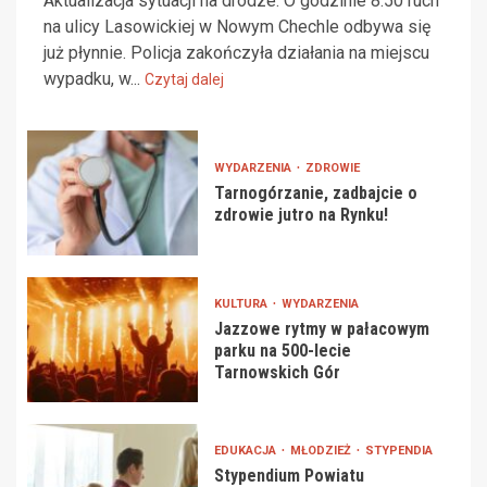
Aktualizacja sytuacji na drodze: O godzinie 8:50 ruch
na ulicy Lasowickiej w Nowym Chechle odbywa się
już płynnie. Policja zakończyła działania na miejscu
wypadku, w...
Czytaj dalej
WYDARZENIA
ZDROWIE
Tarnogórzanie, zadbajcie o
zdrowie jutro na Rynku!
KULTURA
WYDARZENIA
Jazzowe rytmy w pałacowym
parku na 500-lecie
Tarnowskich Gór
EDUKACJA
MŁODZIEŻ
STYPENDIA
Stypendium Powiatu