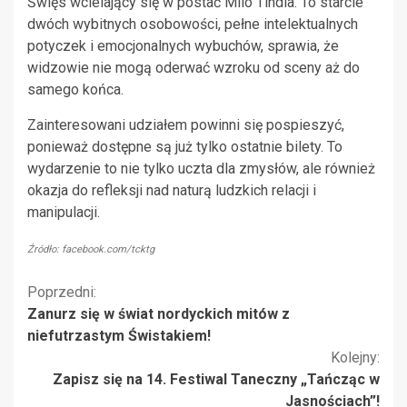
Święs wcielający się w postać Milo Tindla. To starcie
dwóch wybitnych osobowości, pełne intelektualnych
potyczek i emocjonalnych wybuchów, sprawia, że
widzowie nie mogą oderwać wzroku od sceny aż do
samego końca.
Zainteresowani udziałem powinni się pospieszyć,
ponieważ dostępne są już tylko ostatnie bilety. To
wydarzenie to nie tylko uczta dla zmysłów, ale również
okazja do refleksji nad naturą ludzkich relacji i
manipulacji.
Źródło: facebook.com/tcktg
Kontynuuj
Poprzedni:
Zanurz się w świat nordyckich mitów z
czytanie
niefutrzastym Świstakiem!
Kolejny:
Zapisz się na 14. Festiwal Taneczny „Tańcząc w
Jasnościach”!