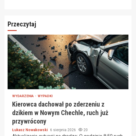
Przeczytaj
WYDARZENIA
WYPADKI
Kierowca dachował po zderzeniu z
dzikiem w Nowym Chechle, ruch już
przywrócony
Łukasz Nowakowski
6 sierpnia 2026
20