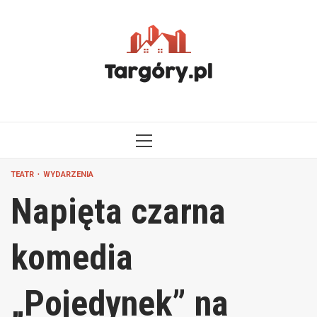
Przejdź
do
treści
MENU
GŁÓWNE
TEATR
WYDARZENIA
Napięta czarna
komedia
„Pojedynek” na