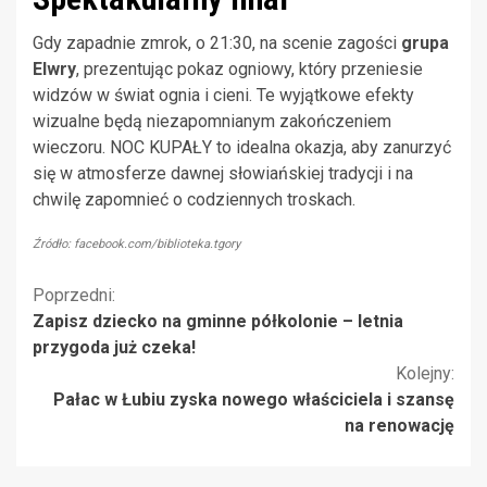
Gdy zapadnie zmrok, o 21:30, na scenie zagości
grupa
Elwry
, prezentując pokaz ogniowy, który przeniesie
widzów w świat ognia i cieni. Te wyjątkowe efekty
wizualne będą niezapomnianym zakończeniem
wieczoru. NOC KUPAŁY to idealna okazja, aby zanurzyć
się w atmosferze dawnej słowiańskiej tradycji i na
chwilę zapomnieć o codziennych troskach.
Źródło: facebook.com/biblioteka.tgory
Kontynuuj
Poprzedni:
Zapisz dziecko na gminne półkolonie – letnia
czytanie
przygoda już czeka!
Kolejny:
Pałac w Łubiu zyska nowego właściciela i szansę
na renowację