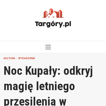
Przejdź
do
treści
MENU
GŁÓWNE
KULTURA
WYDARZENIA
Noc Kupały: odkryj
magię letniego
przesilenia w