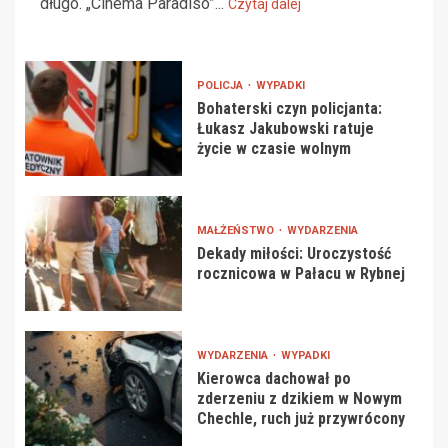
długo. „Cinema Paradiso”...
Czytaj dalej
POLICJA
WYPADKI
Bohaterski czyn policjanta:
Łukasz Jakubowski ratuje
życie w czasie wolnym
MAŁŻEŃSTWO
WYDARZENIA
Dekady miłości: Uroczystość
rocznicowa w Pałacu w Rybnej
WYDARZENIA
WYPADKI
Kierowca dachował po
zderzeniu z dzikiem w Nowym
Chechle, ruch już przywrócony