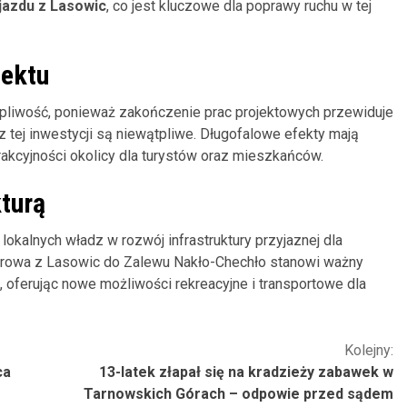
jazdu z Lasowic
, co jest kluczowe dla poprawy ruchu w tej
jektu
rpliwość, ponieważ zakończenie prac projektowych przewiduje
 z tej inwestycji są niewątpliwe. Długofalowe efekty mają
rakcyjności okolicy dla turystów oraz mieszkańców.
kturą
lokalnych władz w rozwój infrastruktury przyjaznej dla
erowa z Lasowic do Zalewu Nakło-Chechło stanowi ważny
oferując nowe możliwości rekreacyjne i transportowe dla
Kolejny:
ca
13-latek złapał się na kradzieży zabawek w
Tarnowskich Górach – odpowie przed sądem