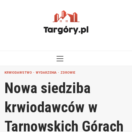
Przejdź
do
treści
MENU
GŁÓWNE
KRWIODAWSTWO
WYDARZENIA
ZDROWIE
Nowa siedziba
krwiodawców w
Tarnowskich Górach