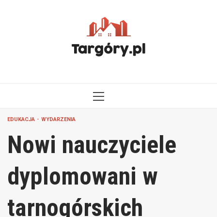
Przejdź
do
treści
MENU
GŁÓWNE
EDUKACJA
WYDARZENIA
Nowi nauczyciele
dyplomowani w
tarnogórskich