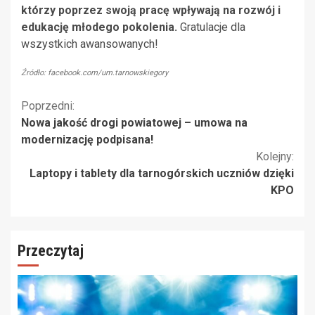
którzy poprzez swoją pracę wpływają na rozwój i
edukację młodego pokolenia.
Gratulacje dla
wszystkich awansowanych!
Źródło: facebook.com/um.tarnowskiegory
Kontynuuj
Poprzedni:
Nowa jakość drogi powiatowej – umowa na
czytanie
modernizację podpisana!
Kolejny:
Laptopy i tablety dla tarnogórskich uczniów dzięki
KPO
Przeczytaj