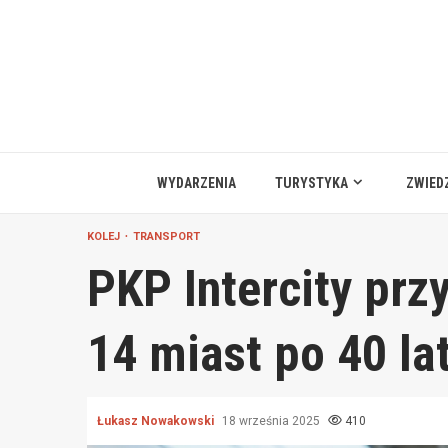
Przejdź
do
treści
WYDARZENIA
TURYSTYKA
ZWIED
KOLEJ
TRANSPORT
PKP Intercity prz
14 miast po 40 la
Łukasz Nowakowski
18 września 2025
410