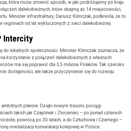
a, która może zmienić sposób, w jaki podróżujemy po kraju.
połączeń dalekobieżnych, które obejmą aż 14 miejscowości,
tu. Minister infrastruktury, Dariusz Klimczak, podkreśla, że to
w regionach od lat wykluczonych z sieci dalekobieżnej.
 Intercity
ię do lokalnych społeczności. Minister Klimczak zaznacza, że
 na korzystanie z połączeń dalekobieżnych z własnych
ozów ma się poprawić dla 3,5 miliona Polaków. Tak szeroko
nie dostępności, ale także przyczynienie się do rozwoju
i ambitnych planów. Dzięki nowym trasom, pociągi
iach takich jak Czaplinek i Złocieniec – po ponad czterech
horzele, powrócą po 30 latach, a do Człuchowa i Czarnego –
onę rewitalizacji komunikacji kolejowej w Polsce.