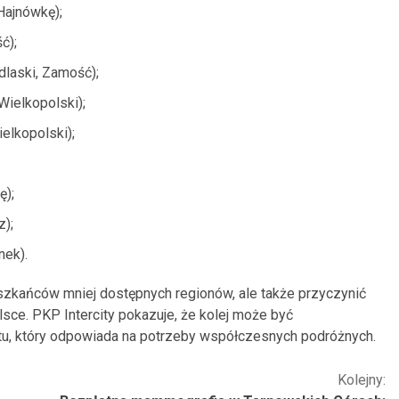
Hajnówkę);
ć);
laski, Zamość);
Wielkopolski);
elkopolski);
ę);
z);
nek).
eszkańców mniej dostępnych regionów, ale także przyczynić
ce. PKP Intercity pokazuje, że kolej może być
u, który odpowiada na potrzeby współczesnych podróżnych.
Kolejny: