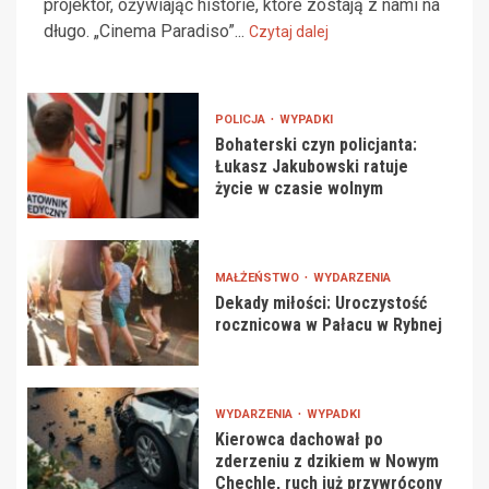
projektor, ożywiając historie, które zostają z nami na
długo. „Cinema Paradiso”...
Czytaj dalej
POLICJA
WYPADKI
Bohaterski czyn policjanta:
Łukasz Jakubowski ratuje
życie w czasie wolnym
MAŁŻEŃSTWO
WYDARZENIA
Dekady miłości: Uroczystość
rocznicowa w Pałacu w Rybnej
WYDARZENIA
WYPADKI
Kierowca dachował po
zderzeniu z dzikiem w Nowym
Chechle, ruch już przywrócony