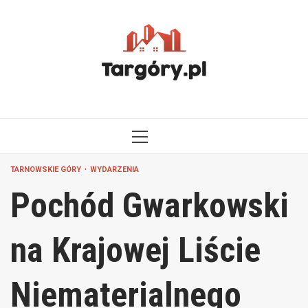
Przejdź
do
treści
MENU
GŁÓWNE
TARNOWSKIE GÓRY
WYDARZENIA
Pochód Gwarkowski
na Krajowej Liście
Niematerialnego