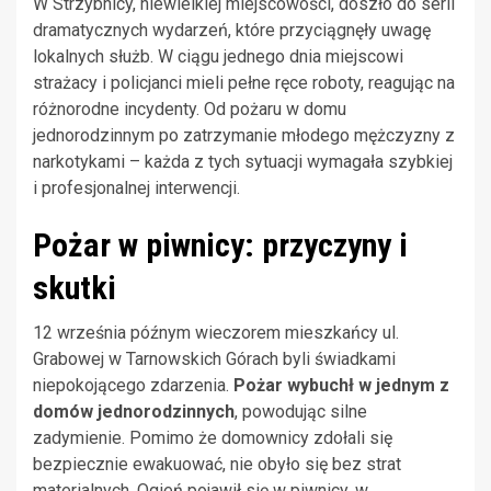
W Strzybnicy, niewielkiej miejscowości, doszło do serii
dramatycznych wydarzeń, które przyciągnęły uwagę
lokalnych służb. W ciągu jednego dnia miejscowi
strażacy i policjanci mieli pełne ręce roboty, reagując na
różnorodne incydenty. Od pożaru w domu
jednorodzinnym po zatrzymanie młodego mężczyzny z
narkotykami – każda z tych sytuacji wymagała szybkiej
i profesjonalnej interwencji.
Pożar w piwnicy: przyczyny i
skutki
12 września późnym wieczorem mieszkańcy ul.
Grabowej w Tarnowskich Górach byli świadkami
niepokojącego zdarzenia.
Pożar wybuchł w jednym z
domów jednorodzinnych
, powodując silne
zadymienie. Pomimo że domownicy zdołali się
bezpiecznie ewakuować, nie obyło się bez strat
materialnych. Ogień pojawił się w piwnicy, w