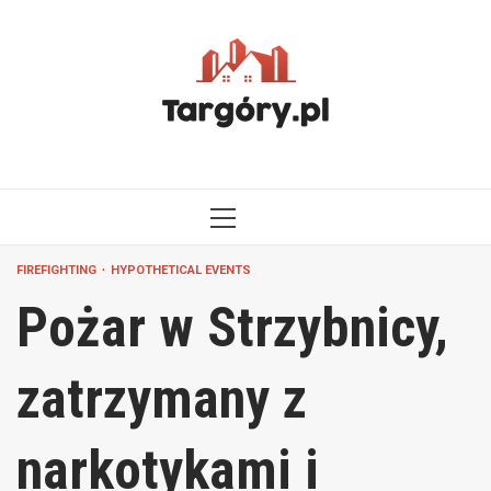
Przejdź
do
treści
MENU
GŁÓWNE
FIREFIGHTING
HYPOTHETICAL EVENTS
Pożar w Strzybnicy,
zatrzymany z
narkotykami i