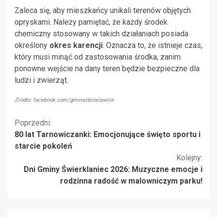
Zaleca się, aby mieszkańcy unikali terenów objętych
opryskami. Należy pamiętać, że każdy środek
chemiczny stosowany w takich działaniach posiada
określony
okres karencji
. Oznacza to, że istnieje czas,
który musi minąć od zastosowania środka, zanim
ponowne wejście na dany teren będzie bezpieczne dla
ludzi i zwierząt.
Źródło: facebook.com/gminazbroslawice
Kontynuuj
Poprzedni:
80 lat Tarnowiczanki: Emocjonujące święto sportu i
czytanie
starcie pokoleń
Kolejny:
Dni Gminy Świerklaniec 2026: Muzyczne emocje i
rodzinna radość w malowniczym parku!