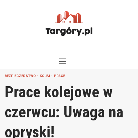
Przejdź
do
treści
MENU
GŁÓWNE
BEZPIECZEŃSTWO
KOLEJ
PRACE
Prace kolejowe w
czerwcu: Uwaga na
opryski!