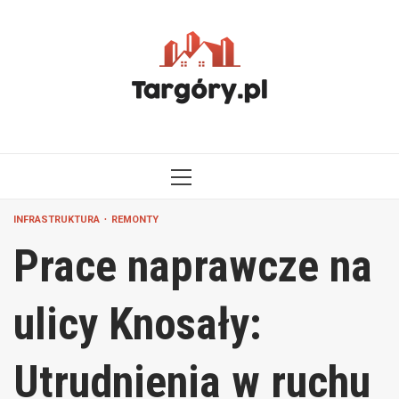
Przejdź
do
treści
MENU
GŁÓWNE
INFRASTRUKTURA
REMONTY
Prace naprawcze na
ulicy Knosały:
Utrudnienia w ruchu