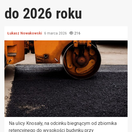
do 2026 roku
Łukasz Nowakowski
6 marca 2026
216
Na ulicy Knosały, na odcinku biegnącym od zbiornika
retencyjnego do wysokości budynku przy