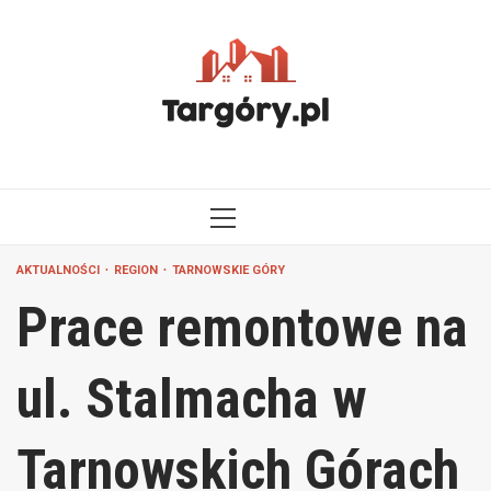
Przejdź
do
treści
MENU
GŁÓWNE
AKTUALNOŚCI
REGION
TARNOWSKIE GÓRY
Prace remontowe na
ul. Stalmacha w
Tarnowskich Górach