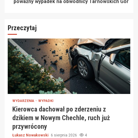
poważny wypadek na obwodnicy Tarnowskich Gór
Przeczytaj
WYDARZENIA
WYPADKI
Kierowca dachował po zderzeniu z
dzikiem w Nowym Chechle, ruch już
przywrócony
Łukasz Nowakowski
6 sierpnia 2026
4