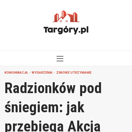
Przejdź
do
treści
MENU
GŁÓWNE
KOMUNIKACJA
WYDARZENIA
ZIMOWE UTRZYMANIE
Radzionków pod
śniegiem: jak
przebiega Akcja