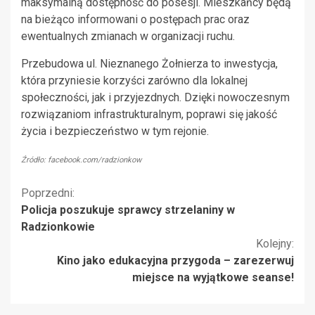
maksymalną dostępność do posesji. Mieszkańcy będą
na bieżąco informowani o postępach prac oraz
ewentualnych zmianach w organizacji ruchu.
Przebudowa ul. Nieznanego Żołnierza to inwestycja,
która przyniesie korzyści zarówno dla lokalnej
społeczności, jak i przyjezdnych. Dzięki nowoczesnym
rozwiązaniom infrastrukturalnym, poprawi się jakość
życia i bezpieczeństwo w tym rejonie.
Źródło: facebook.com/radzionkow
Kontynuuj
Poprzedni:
Policja poszukuje sprawcy strzelaniny w
czytanie
Radzionkowie
Kolejny:
Kino jako edukacyjna przygoda – zarezerwuj
miejsce na wyjątkowe seanse!