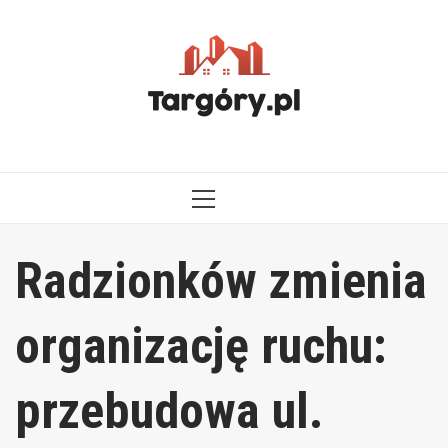
Przejdź
do
treści
MENU
GŁÓWNE
Radzionków zmienia
organizację ruchu:
przebudowa ul.