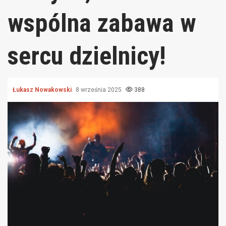
wspólna zabawa w
sercu dzielnicy!
Łukasz Nowakowski
8 września 2025
388