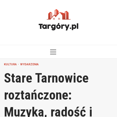
Przejdź
do
treści
MENU
GŁÓWNE
KULTURA
WYDARZENIA
Stare Tarnowice
roztańczone:
Muzyka, radość i