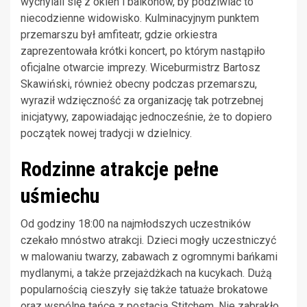
wychylali się z okien i balkonów, by podziwiać to
niecodzienne widowisko. Kulminacyjnym punktem
przemarszu był amfiteatr, gdzie orkiestra
zaprezentowała krótki koncert, po którym nastąpiło
oficjalne otwarcie imprezy. Wiceburmistrz Bartosz
Skawiński, również obecny podczas przemarszu,
wyraził wdzięczność za organizację tak potrzebnej
inicjatywy, zapowiadając jednocześnie, że to dopiero
początek nowej tradycji w dzielnicy.
Rodzinne atrakcje pełne
uśmiechu
Od godziny 18:00 na najmłodszych uczestników
czekało mnóstwo atrakcji. Dzieci mogły uczestniczyć
w malowaniu twarzy, zabawach z ogromnymi bańkami
mydlanymi, a także przejażdżkach na kucykach. Dużą
popularnością cieszyły się także tatuaże brokatowe
oraz wspólne tańce z postacią Stitchem. Nie zabrakło