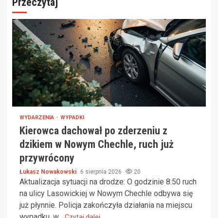
Przeczytaj
WYDARZENIA
WYPADKI
Kierowca dachował po zderzeniu z
dzikiem w Nowym Chechle, ruch już
przywrócony
Łukasz Nowakowski
6 sierpnia 2026
20
Aktualizacja sytuacji na drodze: O godzinie 8:50 ruch
na ulicy Lasowickiej w Nowym Chechle odbywa się
już płynnie. Policja zakończyła działania na miejscu
wypadku, w...
Czytaj dalej