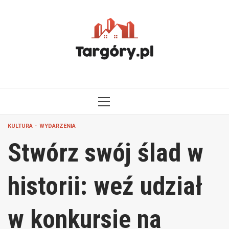
Przejdź
do
treści
MENU
GŁÓWNE
KULTURA
WYDARZENIA
Stwórz swój ślad w
historii: weź udział
w konkursie na