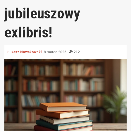
jubileuszowy
exlibris!
Łukasz Nowakowski
8 marca 2026
212