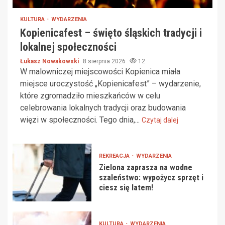
KULTURA
WYDARZENIA
Kopienicafest – święto śląskich tradycji i
lokalnej społeczności
Łukasz Nowakowski
8 sierpnia 2026
12
W malowniczej miejscowości Kopienica miała
miejsce uroczystość „Kopienicafest” – wydarzenie,
które zgromadziło mieszkańców w celu
celebrowania lokalnych tradycji oraz budowania
więzi w społeczności. Tego dnia,...
Czytaj dalej
REKREACJA
WYDARZENIA
Zielona zaprasza na wodne
szaleństwo: wypożycz sprzęt i
ciesz się latem!
KULTURA
WYDARZENIA