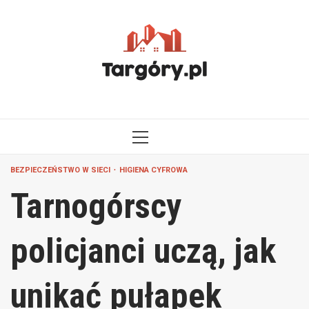
Przejdź
do
treści
MENU
GŁÓWNE
BEZPIECZEŃSTWO W SIECI
HIGIENA CYFROWA
Tarnogórscy
policjanci uczą, jak
unikać pułapek