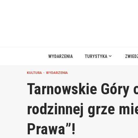
Przejdź
do
treści
WYDARZENIA
TURYSTYKA
ZWIED
KULTURA
WYDARZENIA
Tarnowskie Góry 
rodzinnej grze mi
Prawa”!