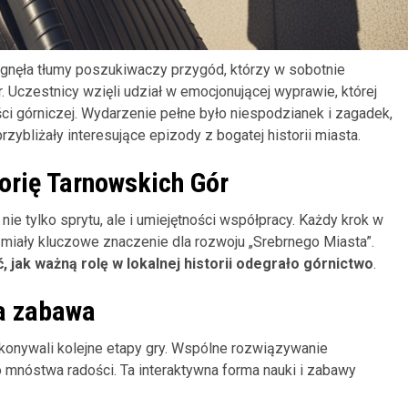
ągnęła tłumy poszukiwaczy przygód, którzy w sobotnie
. Uczestnicy wzięli udział w emocjonującej wyprawie, której
ci górniczej. Wydarzenie pełne było niespodzianek i zagadek,
przybliżały interesujące epizody z bogatej historii miasta.
orię Tarnowskich Gór
ie tylko sprytu, ale i umiejętności współpracy. Każdy krok w
 miały kluczowe znaczenie dla rozwoju „Srebrnego Miasta”.
, jak ważną rolę w lokalnej historii odegrało górnictwo
.
a zabawa
okonywali kolejne etapy gry. Wspólne rozwiązywanie
o mnóstwa radości. Ta interaktywna forma nauki i zabawy