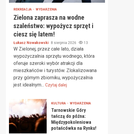
REKREACJA
WYDARZENIA
Zielona zaprasza na wodne
szaleństwo: wypożycz sprzęt i
ciesz się latem!
Łukasz Nowakowski
8 sierpnia 2026
13
W Zielonej, przez całe lato, działa
wypożyczalnia sprzętu wodnego, która
oferuje szeroki wybór atrakcji dla
mieszkańców i turystów. Zlokalizowana
przy górnym zbiorniku, wypożyczalnia
jest idealnym...
Czytaj dalej
KULTURA
WYDARZENIA
Tarnowskie Góry
tańczą do późna:
Międzypokoleniowa
potańcówka na Rynku!