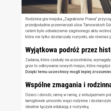
Rodzinna gra miejska „Zagrabione Prawa” przyci
przedpołudnie przemierzali ulice Tarnowskich Gór
celem było odnalezienie zaginionego aktu wolnoś
które nie tylko dostarczały rozrywki, ale również 
Wyjątkowa podróż przez hist
Zadania, które czekały na uczestników, wymagały n
grze to odkrywanie nowych miejsc, które niegdyś
Dzięki temu uczestnicy mogli lepiej zrozumieć
Wspólne zmagania i rodzinn
Dzieci i dorośli, ramię w ramię, z entuzjazmem p
łamigłówek umocniło więzi rodzinne i dostarczył
idealnie łączyła edukację z rozrywką.