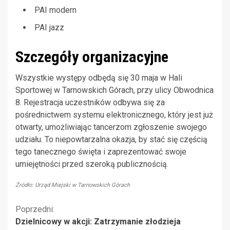
PAI modern
PAI jazz
Szczegóły organizacyjne
Wszystkie występy odbędą się 30 maja w Hali
Sportowej w Tarnowskich Górach, przy ulicy Obwodnica
8. Rejestracja uczestników odbywa się za
pośrednictwem systemu elektronicznego, który jest już
otwarty, umożliwiając tancerzom zgłoszenie swojego
udziału. To niepowtarzalna okazja, by stać się częścią
tego tanecznego święta i zaprezentować swoje
umiejętności przed szeroką publicznością.
Źródło: Urząd Miejski w Tarnowskich Górach
Kontynuuj
Poprzedni:
Dzielnicowy w akcji: Zatrzymanie złodzieja