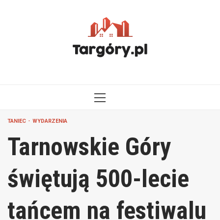
Przejdź
do
treści
MENU
GŁÓWNE
TANIEC
WYDARZENIA
Tarnowskie Góry
świętują 500-lecie
tańcem na festiwalu