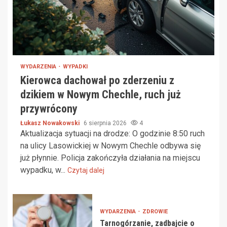
WYDARZENIA
WYPADKI
Kierowca dachował po zderzeniu z
dzikiem w Nowym Chechle, ruch już
przywrócony
Łukasz Nowakowski
6 sierpnia 2026
4
Aktualizacja sytuacji na drodze: O godzinie 8:50 ruch
na ulicy Lasowickiej w Nowym Chechle odbywa się
już płynnie. Policja zakończyła działania na miejscu
wypadku, w...
Czytaj dalej
WYDARZENIA
ZDROWIE
Tarnogórzanie, zadbajcie o