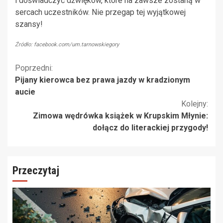
i doświadczyć dźwięków, które na zawsze zostaną w
sercach uczestników. Nie przegap tej wyjątkowej
szansy!
Źródło: facebook.com/um.tarnowskiegory
Kontynuuj
Poprzedni:
Pijany kierowca bez prawa jazdy w kradzionym
czytanie
aucie
Kolejny:
Zimowa wędrówka książek w Krupskim Młynie:
dołącz do literackiej przygody!
Przeczytaj