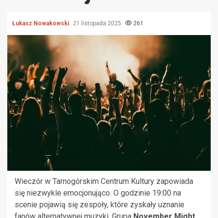
Łukasz Nowakowski
21 listopada 2025
261
Wieczór w Tarnogórskim Centrum Kultury zapowiada
się niezwykle emocjonująco. O godzinie 19:00 na
scenie pojawią się zespoły, które zyskały uznanie
fanów alternatywnej muzyki. Grupa
November Might