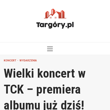
Przejdź
do
treści
MENU
GŁÓWNE
KONCERT
WYDARZENIA
Wielki koncert w
TCK – premiera
albumu już dziś!