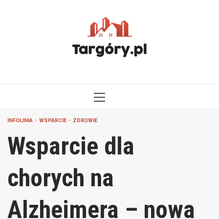
Przejdź
do
treści
MENU
GŁÓWNE
INFOLINIA
WSPARCIE
ZDROWIE
Wsparcie dla
chorych na
Alzheimera – nowa