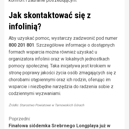
komfort i zaufanie potrzebującym.
Jak skontaktować się z
infolinią?
Aby uzyskać pomoc, wystarczy zadzwonić pod numer
800 201 801
. Szczegółowe informacje o dostępnych
formach wsparcia można również uzyskać u
organizatora infolinii oraz w lokalnych jednostkach
pomocy społecznej. Taka inicjatywa jest krokiem w
stronę poprawy jakości życia osób zmagających się z
chorobami otępiennymi oraz ich rodzin, oferując im
wsparcie i niezbędne narzędzia do radzenia sobie z
codziennymi wyzwaniami.
Źródło: Starostwo Powiatowe w Tarnowskich Górach
Kontynuuj
Poprzedni:
Finałowa siódemka Srebrnego Longplaya już w