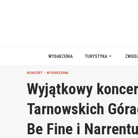
Przejdź
do
treści
WYDARZENIA
TURYSTYKA
ZWIED
KONCERT
WYDARZENIA
Wyjątkowy koncer
Tarnowskich Góra
Be Fine i Narrent