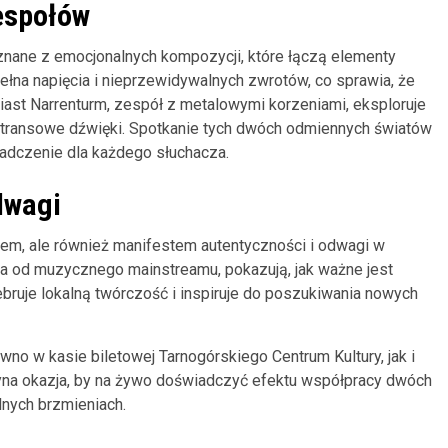
espołów
znane z emocjonalnych kompozycji, które łączą elementy
pełna napięcia i nieprzewidywalnych zwrotów, co sprawia, że
ast Narrenturm, zespół z metalowymi korzeniami, eksploruje
, transowe dźwięki. Spotkanie tych dwóch odmiennych światów
adczenie dla każdego słuchacza.
dwagi
lem, ale również manifestem autentyczności i odwagi w
ala od muzycznego mainstreamu, pokazują, jak ważne jest
lebruje lokalną twórczość i inspiruje do poszukiwania nowych
wno w kasie biletowej Tarnogórskiego Centrum Kultury, jak i
dyna okazja, by na żywo doświadczyć efektu współpracy dwóch
lnych brzmieniach.