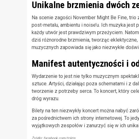
Unikalne brzmienia dwóch z
Na scenie zagości November Might Be Fine, trio 
post-metalu, ambientu i noise’u. Ich muzyka jest 
każdy utwór jest prawdziwym przeżyciem. Natomi
dziś różnorodne brzmienia, tworząc eklektyczne
muzycznych zapowiada się jako niezwykłe doświ
Manifest autentyczności i o
Wydarzenie to jest nie tylko muzycznym spektak
sztuce. Artyści, działając poza schematami i z d
tworzenie z potrzeby serca. To koncert, który ce
dróg wyrazu.
Bilety na ten niezwykły koncert można nabyć zaró
za pośrednictwem ich strony internetowej. To je
wyjątkowych zespołów i zanurzyć się w ich unika
Źródło: facebook.com/tcktg