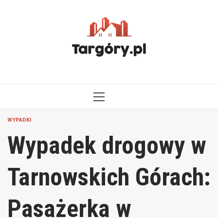
Przejdź
do
treści
MENU
GŁÓWNE
WYPADKI
Wypadek drogowy w
Tarnowskich Górach:
Pasażerka w