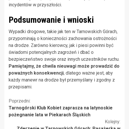
incydentów w przyszłości.
Podsumowanie i wnioski
Wypadki drogowe, takie jak ten w Tarnowskich Górach,
przypominają o konieczności zachowania ostrożności
na drodze. Zarówno kierowcy, jak i piesi powinni być
świadomi potencjalnych zagrożeń i dbać o
bezpieczeństwo swoje oraz innych uczestników ruchu.
Pamiętajmy, że chwila nieuwagi może prowadzić do
poważnych konsekwencji
, dlatego ważne jest, aby
każdy manewr na drodze był przemyślany i zgodny z
przepisami.
Kontynuuj
Poprzedni:
Tarnogórski Klub Kobiet zaprasza na latynoskie
czytanie
pożegnanie lata w Piekarach Śląskich
Kolejny:
Zderzenie w Tarnowskich Górach: Pasażerka w